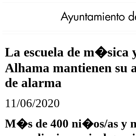
La escuela de m�sica 
Alhama mantienen su ac
de alarma
11/06/2020
M�s de 400 ni�os/as y 