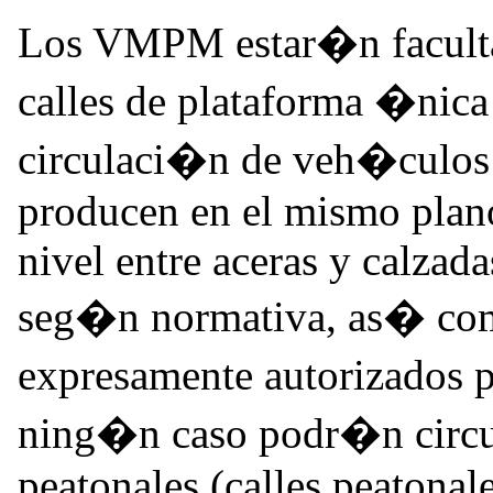
Los VMPM estar�n facultado
calles de plataforma �nica 
circulaci�n de veh�culos 
producen en el mismo plano
nivel entre aceras y calzad
seg�n normativa, as� com
expresamente autorizados p
ning�n caso podr�n circula
peatonales (calles peatonale