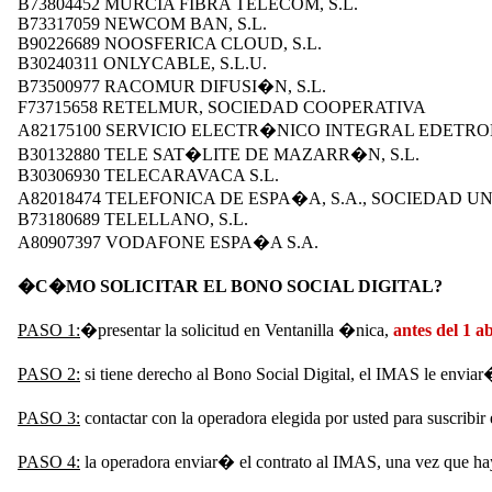
B73804452 MURCIA FIBRA TELECOM, S.L.
B73317059 NEWCOM BAN, S.L.
B90226689 NOOSFERICA CLOUD, S.L.
B30240311 ONLYCABLE, S.L.U.
B73500977 RACOMUR DIFUSI�N, S.L.
F73715658 RETELMUR, SOCIEDAD COOPERATIVA
A82175100 SERVICIO ELECTR�NICO INTEGRAL EDETRON
B30132880 TELE SAT�LITE DE MAZARR�N, S.L.
B30306930 TELECARAVACA S.L.
A82018474 TELEFONICA DE ESPA�A, S.A., SOCIEDAD 
B73180689 TELELLANO, S.L.
A80907397 VODAFONE ESPA�A S.A.
�C�MO SOLICITAR EL BONO SOCIAL DIGITAL?
PASO 1:
�presentar la solicitud en Ventanilla �nica,
antes del 1 ab
PASO 2:
si tiene derecho al Bono Social Digital, el IMAS le envia
PASO 3:
contactar con la operadora elegida por usted para suscribir 
PASO 4:
la operadora enviar� el contrato al IMAS, una vez que haya