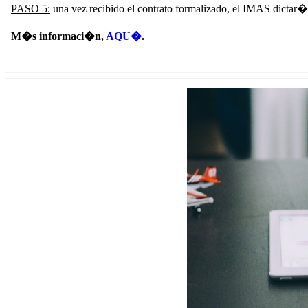
PASO 5:
una vez recibido el contrato formalizado, el IMAS dictar
M�s informaci�n,
AQU�
.