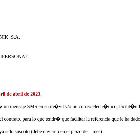
IK, S.A.
UNIPERSONAL
ril de abril de 2023.
r� un mensaje SMS en su m�vil y/o un correo electr�nico, facilit�ndo
el contrato, para lo que tendr� que facilitar la referencia que le ha da
 sido suscrito (debe enviarlo en el plazo de 1 mes)