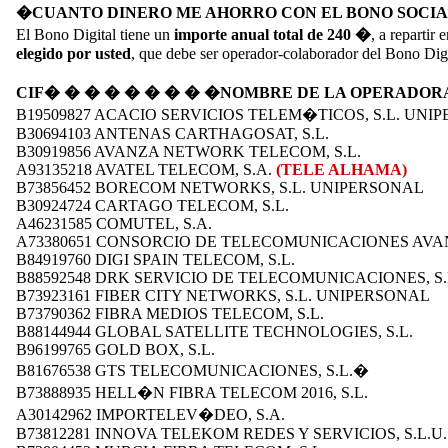
�CUANTO DINERO ME AHORRO CON EL BONO SOCIA
El Bono Digital tiene un
importe anual total de 240 �
, a repartir
elegido por usted
, que debe ser operador-colaborador del Bono Digi
CIF� � � � � � � � �NOMBRE DE LA OPERADO
B19509827 ACACIO SERVICIOS TELEM�TICOS, S.L. UNI
B30694103 ANTENAS CARTHAGOSAT, S.L.
B30919856 AVANZA NETWORK TELECOM, S.L.
A93135218 AVATEL TELECOM, S.A.
(TELE ALHAMA)
B73856452 BORECOM NETWORKS, S.L. UNIPERSONAL
B30924724 CARTAGO TELECOM, S.L.
A46231585 COMUTEL, S.A.
A73380651 CONSORCIO DE TELECOMUNICACIONES AVANZ
B84919760 DIGI SPAIN TELECOM, S.L.
B88592548 DRK SERVICIO DE TELECOMUNICACIONES, S.
B73923161 FIBER CITY NETWORKS, S.L. UNIPERSONAL
B73790362 FIBRA MEDIOS TELECOM, S.L.
B88144944 GLOBAL SATELLITE TECHNOLOGIES, S.L.
B96199765 GOLD BOX, S.L.
B81676538 GTS TELECOMUNICACIONES, S.L.�
B73888935 HELL�N FIBRA TELECOM 2016, S.L.
A30142962 IMPORTELEV�DEO, S.A.
B73812281 INNOVA TELEKOM REDES Y SERVICIOS, S.L.U.