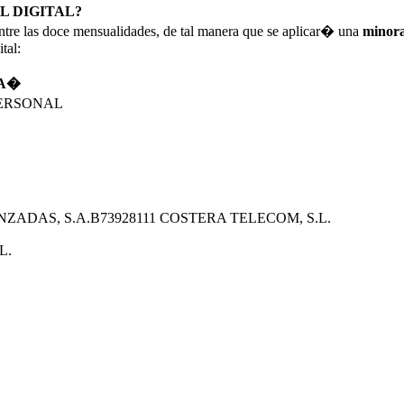
L DIGITAL?
 entre las doce mensualidades, de tal manera que se aplicar� una
minora
tal:
RA�
PERSONAL
ADAS, S.A.B73928111 COSTERA TELECOM, S.L.
L.