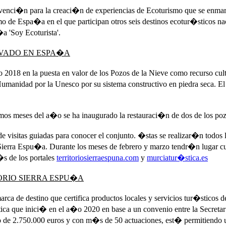
ci�n para la creaci�n de experiencias de Ecoturismo que se enmarc
o de Espa�a en el que participan otros seis destinos ecotur�sticos na
a 'Soy Ecoturista'.
RVADO EN ESPA�A
018 en la puesta en valor de los Pozos de la Nieve como recurso cu
Humanidad por la Unesco por su sistema constructivo en piedra seca. E
timos meses del a�o se ha inaugurado la restauraci�n de dos de los po
e visitas guiadas para conocer el conjunto. �stas se realizar�n todos
Sierra Espu�a. Durante los meses de febrero y marzo tendr�n lugar cuat
�s de los portales
territoriosierraespuna.com
y
murciatur�stica.es
ORIO SIERRA ESPU�A
rca de destino que certifica productos locales y servicios tur�sticos 
tica que inici� en el a�o 2020 en base a un convenio entre la Secre
e 2.750.000 euros y con m�s de 50 actuaciones, est� permitiendo un