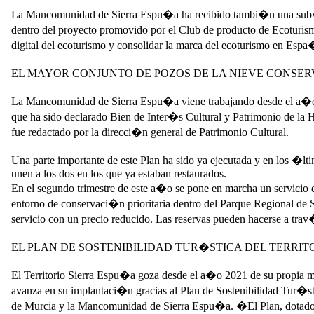
La Mancomunidad de Sierra Espu�a ha recibido tambi�n una subven
dentro del proyecto promovido por el Club de producto de Ecoturism
digital del ecoturismo y consolidar la marca del ecoturismo en Espa�
EL MAYOR CONJUNTO DE POZOS DE LA NIEVE CONSE
La Mancomunidad de Sierra Espu�a viene trabajando desde el a�o 2
que ha sido declarado Bien de Inter�s Cultural y Patrimonio de la 
fue redactado por la direcci�n general de Patrimonio Cultural.
Una parte importante de este Plan ha sido ya ejecutada y en los �l
unen a los dos en los que ya estaban restaurados.
En el segundo trimestre de este a�o se pone en marcha un servicio d
entorno de conservaci�n prioritaria dentro del Parque Regional de 
servicio con un precio reducido. Las reservas pueden hacerse a trav
EL PLAN DE SOSTENIBILIDAD TUR�STICA DEL TERRIT
El Territorio Sierra Espu�a goza desde el a�o 2021 de su propia ma
avanza en su implantaci�n gracias al Plan de Sostenibilidad Tur�s
de Murcia y la Mancomunidad de Sierra Espu�a. �El Plan, dotado d