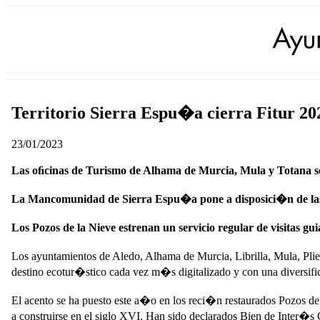
Territorio Sierra Espu�a cierra Fitur 202
23/01/2023
Las oﬁcinas de Turismo de Alhama de Murcia, Mula y Totana se 
La Mancomunidad de Sierra Espu�a pone a disposici�n de las emp
Los Pozos de la Nieve estrenan un servicio regular de visitas 
Los ayuntamientos de Aledo, Alhama de Murcia, Librilla, Mula, Plie
destino ecotur�stico cada vez m�s digitalizado y con una diversifica
El acento se ha puesto este a�o en los reci�n restaurados Pozos de 
a construirse en el siglo XVI. Han sido declarados Bien de Inter�s