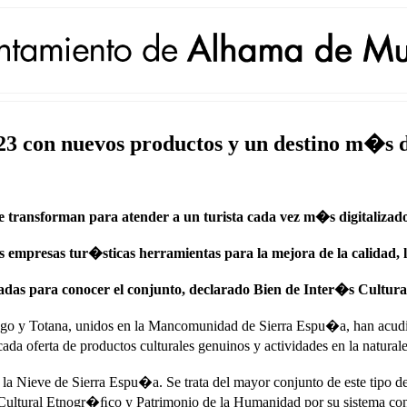
3 con nuevos productos y un destino m�s di
transforman para atender a un turista cada vez m�s digitalizado y
resas tur�sticas herramientas para la mejora de la calidad, la di
guiadas para conocer el conjunto, declarado Bien de Inter�s Cultu
go y Totana, unidos en la Mancomunidad de Sierra Espu�a, han acudido 
da oferta de productos culturales genuinos y actividades en la naturale
la Nieve de Sierra Espu�a. Se trata del mayor conjunto de este tipo d
 Cultural Etnogr�ﬁco y Patrimonio de la Humanidad por su sistema cons