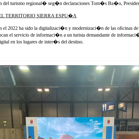
i�n del turismo regional� seg�n declaraciones Tom�s Ba�o, Presiden
EL TERRITORIO SIERRA ESPU�A
en el 2022 ha sido la digitalizaci�n y modernizaci�n de las oﬁcinas de
enfocan el servicio de informaci�n a un turista demandante de informac
al en los lugares de inter�s del destino.