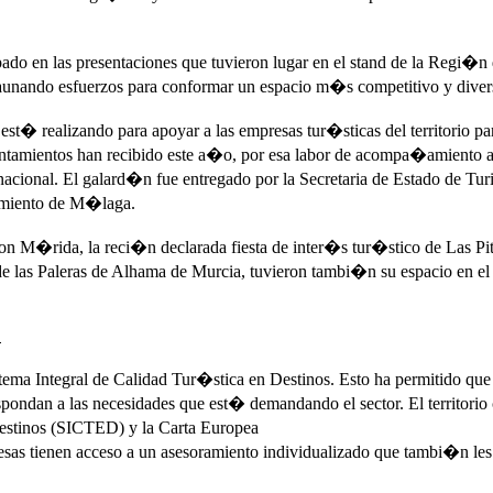
ado en las presentaciones que tuvieron lugar en el stand de la Regi�n d
y aunando esfuerzos para conformar un espacio m�s competitivo y diver
t� realizando para apoyar a las empresas tur�sticas del territorio par
amientos han recibido este a�o, por esa labor de acompa�amiento a las
nacional. El galard�n fue entregado por la Secretaria de Estado de Tu
tamiento de M�laga.
 M�rida, la reci�n declarada fiesta de inter�s tur�stico de Las Pit
e las Paleras de Alhama de Murcia, tuvieron tambi�n su espacio en el 
O
istema Integral de Calidad Tur�stica en Destinos. Esto ha permitido que
espondan a las necesidades que est� demandando el sector. El territor
Destinos (SICTED) y la Carta Europea
esas tienen acceso a un asesoramiento individualizado que tambi�n le