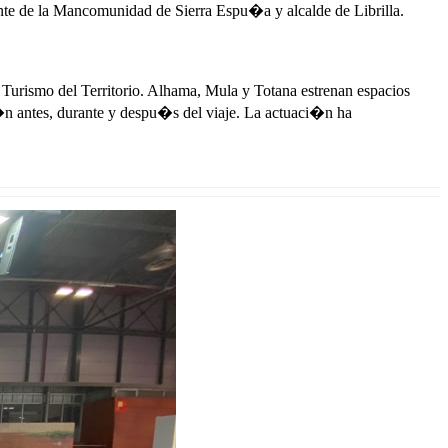
te de la Mancomunidad de Sierra Espu�a y alcalde de Librilla.
 Turismo del Territorio. Alhama, Mula y Totana estrenan espacios
i�n antes, durante y despu�s del viaje. La actuaci�n ha