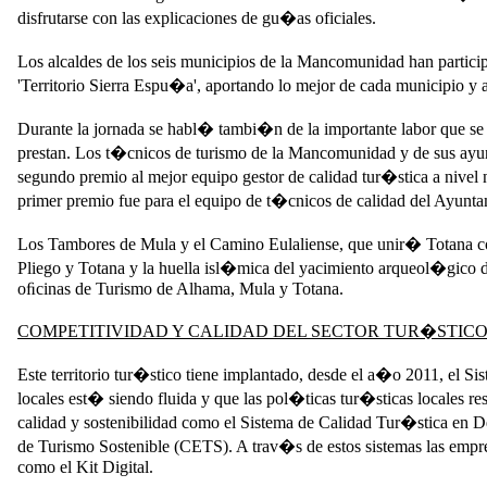
disfrutarse con las explicaciones de gu�as oficiales.
Los alcaldes de los seis municipios de la Mancomunidad han particip
'Territorio Sierra Espu�a', aportando lo mejor de cada municipio 
Durante la jornada se habl� tambi�n de la importante labor que se es
prestan. Los t�cnicos de turismo de la Mancomunidad y de sus ayunt
segundo premio al mejor equipo gestor de calidad tur�stica a nivel 
primer premio fue para el equipo de t�cnicos de calidad del Ayun
Los Tambores de Mula y el Camino Eulaliense, que unir� Totana con
Pliego y Totana y la huella isl�mica del yacimiento arqueol�gico d
oﬁcinas de Turismo de Alhama, Mula y Totana.
COMPETITIVIDAD Y CALIDAD DEL SECTOR TUR�STIC
Este territorio tur�stico tiene implantado, desde el a�o 2011, el S
locales est� siendo fluida y que las pol�ticas tur�sticas locales r
calidad y sostenibilidad como el Sistema de Calidad Tur�stica en 
de Turismo Sostenible (CETS). A trav�s de estos sistemas las empr
como el Kit Digital.