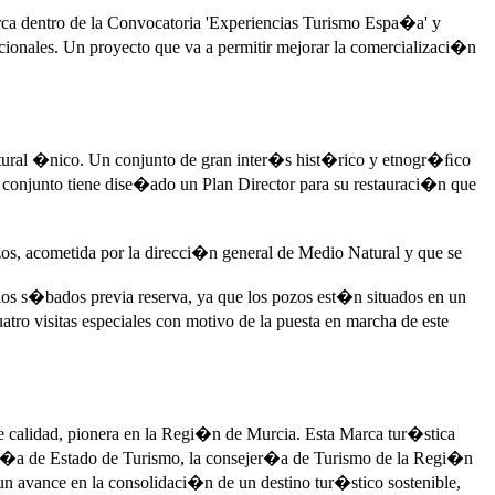
a dentro de la Convocatoria 'Experiencias Turismo Espa�a' y
cionales. Un proyecto que va a permitir mejorar la comercializaci�n
ltural �nico. Un conjunto de gran inter�s hist�rico y etnogr�ﬁco
l conjunto tiene dise�ado un Plan Director para su restauraci�n que
zos, acometida por la direcci�n general de Medio Natural y que se
 los s�bados previa reserva, ya que los pozos est�n situados en un
ro visitas especiales con motivo de la puesta en marcha de este
de calidad, pionera en la Regi�n de Murcia. Esta Marca tur�stica
tar�a de Estado de Turismo, la consejer�a de Turismo de la Regi�n
 avance en la consolidaci�n de un destino tur�stico sostenible,