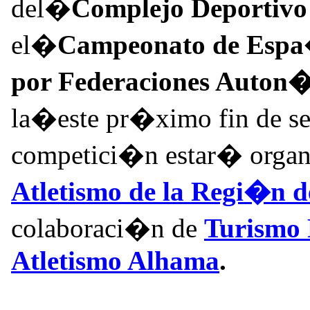
del�
Complejo Deportiv
el�
Campeonato de Espa
por Federaciones Auton
la�este pr�ximo fin de 
competici�n estar� organ
Atletismo de la Regi�n 
colaboraci�n de
Turismo
Atletismo Alhama
.