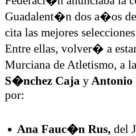
Federaci�n anunciaba la c
Guadalent�n dos a�os des
cita las mejores seleccione
Entre ellas, volver� a esta
Murciana de Atletismo, a 
S�nchez Caja
y
Antonio 
por:
Ana Fauc�n Rus,
del 