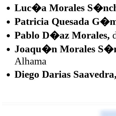
Luc�a Morales S�nch
Patricia Quesada G�m
Pablo D�az Morales,
d
Joaqu�n Morales S�n
Alhama
Diego Darias Saavedra