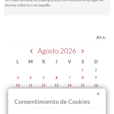
piscina cubierta o en taquilla.
A+
A-
Agosto 2026
L
M
X
J
V
S
D
1
2
3
4
5
6
7
8
9
10
11
12
13
14
15
16
17
18
19
20
21
22
23
X
Consentimiento de Cookies
24
25
26
27
28
29
30
31