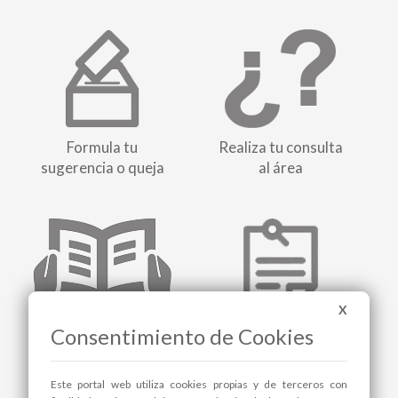
Formula tu
Realiza tu consulta
sugerencia o queja
al área
X
Suscríbete al
Consentimiento de Cookies
Tablón de anuncios
boletín de noticias
Este portal web utiliza cookies propias y de terceros con