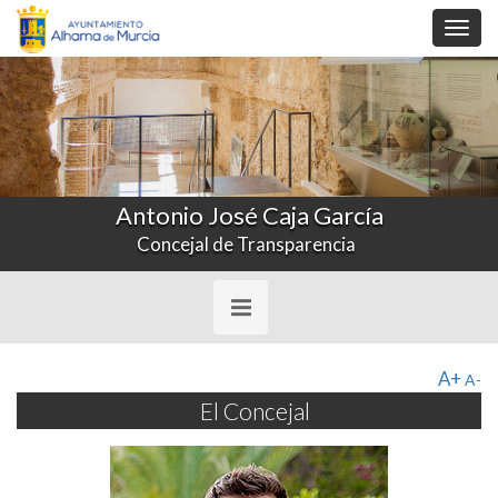
Toggl
navig
Antonio José Caja García
Concejal de Transparencia
Toggle
navigation
A+
A-
El Concejal