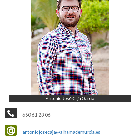
Antonio José Caja García
650 61 28 06
antoniojosecaja@alhamademurcia.es