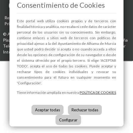
Consentimiento de Cookies
Registro de actividades de tratamiento
-
Aviso Legal
-
Política de
Este portal web utiliza cookies propias y de terceros con
Privacidad
-
Política de Cookies
finalidad técnica y analítica, no recaba ni cede datos de carácter
personal de los usuarios sin su conocimiento. Sin embargo,
©
Ayuntamiento de Alhama de Murcia
contiene enlaces a sitios web de terceros con políticas de
Plaza de la Constitución, 1
30840
Alhama de Murcia
(Murcia)
España
privacidad ajenas a la del Ayuntamiento de Alhama de Murcia
Teléfono:
968 630 000
info@alhamademurcia.es
Desarrolla:
Avatar
que usted podrá decidir si acepta o no cuando acceda a ellos
Internet S.L.L.
desde las opciones de configuración de su navegador o desde
el sistema ofrecido por el propio tercero. Si elige 'ACEPTAR
TODO', acepta el uso de todas las cookies. Puede aceptar y
rechazar tipos de cookies individuales y revocar su
consentimiento para el futuro en cualquier momento en
'Configuración'.
Tiene información ampliada en nuestra
POLÍTICA DE COOKIES
Aceptar todas
Rechazar todas
Configurar