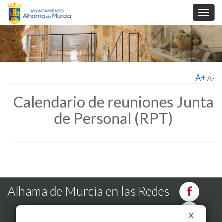
Toggl
navig
A+
A-
Calendario de reuniones Junta
de Personal (RPT)
Alhama de Murcia en las Redes
X