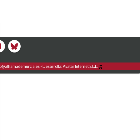
fo@alhamademurcia.es
Desarrolla:
Avatar Internet S.L.L.