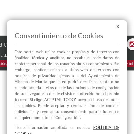
X
Consentimiento de Cookies
 de Murcia en las Redes
Este portal web utiliza cookies propias y de terceros con
acidad
-
Política de Cookies
finalidad técnica y analítica, no recaba ni cede datos de
ción, 1
30840
Alhama de Murcia
(Murcia)
España
Teléfono:
968 630 000
in
carácter personal de los usuarios sin su conocimiento. Sin
embargo, contiene enlaces a sitios web de terceros con
políticas de privacidad ajenas a la del Ayuntamiento de
Alhama de Murcia que usted podrá decidir si acepta o no
cuando acceda a ellos desde las opciones de configuración
de su navegador o desde el sistema ofrecido por el propio
tercero. Si elige 'ACEPTAR TODO', acepta el uso de todas
las cookies. Puede aceptar y rechazar tipos de cookies
individuales y revocar su consentimiento para el futuro en
cualquier momento en 'Configuración'.
Tiene información ampliada en nuestra
POLÍTICA DE
COOKIES