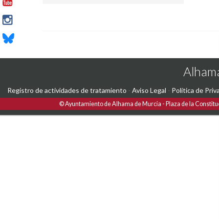
Alhama
Registro de actividades de tratamiento
-
Aviso Legal
-
Política de Priv
©
Ayuntamiento de Alhama de Murcia
Plaza de la Constitu