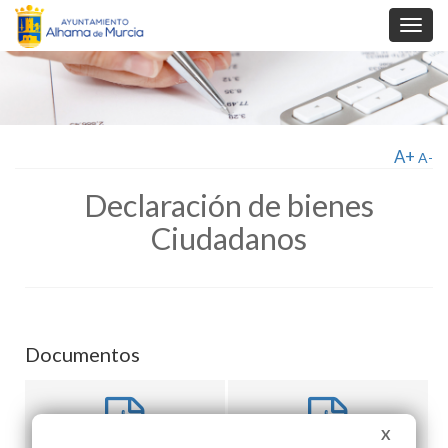
Toggl
navig
A+
A-
Declaración de bienes
Ciudadanos
Documentos
X