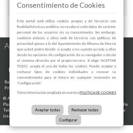
Consentimiento de Cookies
Declaración de bienes de
Declaración de bienes de
Juan Cerón
Bartolomé Valverde
Este portal web utiliza cookies propias y de terceros con
finalidad técnica y analítica, no recaba ni cede datos de carácter
personal de los usuarios sin su conocimiento. Sin embargo,
contiene enlaces a sitios web de terceros con políticas de
Alhama de Murcia en las Redes
privacidad ajenas a la del Ayuntamiento de Alhama de Murcia
que usted podrá decidir si acepta o no cuando acceda a ellos
desde las opciones de configuración de su navegador o desde
el sistema ofrecido por el propio tercero. Si elige 'ACEPTAR
TODO', acepta el uso de todas las cookies. Puede aceptar y
rechazar tipos de cookies individuales y revocar su
consentimiento para el futuro en cualquier momento en
Registro de actividades de tratamiento
-
Aviso Legal
-
Política de
'Configuración'.
Privacidad
-
Política de Cookies
Tiene información ampliada en nuestra
POLÍTICA DE COOKIES
©
Ayuntamiento de Alhama de Murcia
Plaza de la Constitución, 1
30840
Alhama de Murcia
(Murcia)
España
Aceptar todas
Rechazar todas
Teléfono:
968 630 000
info@alhamademurcia.es
Desarrolla:
Avatar
Internet S.L.L.
Configurar