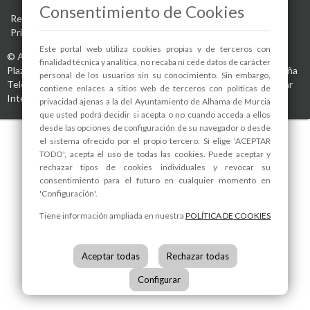
Consentimiento de Cookies
Registro de actividades de tratamiento
-
Aviso Legal
-
Política de
Privacidad
-
Política de Cookies
Este portal web utiliza cookies propias y de terceros con
©
Ayuntamiento de Alhama de Murcia
finalidad técnica y analítica, no recaba ni cede datos de carácter
Plaza de la Constitución, 1
30840
Alhama de Murcia
(Murcia)
España
personal de los usuarios sin su conocimiento. Sin embargo,
Teléfono:
968 630 000
info@alhamademurcia.es
Desarrolla:
Avatar
contiene enlaces a sitios web de terceros con políticas de
Internet S.L.L.
privacidad ajenas a la del Ayuntamiento de Alhama de Murcia
que usted podrá decidir si acepta o no cuando acceda a ellos
desde las opciones de configuración de su navegador o desde
el sistema ofrecido por el propio tercero. Si elige 'ACEPTAR
TODO', acepta el uso de todas las cookies. Puede aceptar y
rechazar tipos de cookies individuales y revocar su
consentimiento para el futuro en cualquier momento en
'Configuración'.
Tiene información ampliada en nuestra
POLÍTICA DE COOKIES
Aceptar todas
Rechazar todas
Configurar