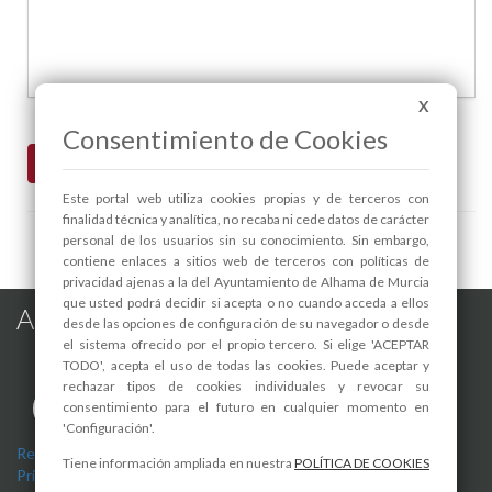
X
Consentimiento de Cookies
Pag. 1 / 2
>>
>|
Este portal web utiliza cookies propias y de terceros con
finalidad técnica y analítica, no recaba ni cede datos de carácter
personal de los usuarios sin su conocimiento. Sin embargo,
contiene enlaces a sitios web de terceros con políticas de
privacidad ajenas a la del Ayuntamiento de Alhama de Murcia
que usted podrá decidir si acepta o no cuando acceda a ellos
Alhama de Murcia en las Redes
desde las opciones de configuración de su navegador o desde
el sistema ofrecido por el propio tercero. Si elige 'ACEPTAR
TODO', acepta el uso de todas las cookies. Puede aceptar y
rechazar tipos de cookies individuales y revocar su
consentimiento para el futuro en cualquier momento en
'Configuración'.
Registro de actividades de tratamiento
-
Aviso Legal
-
Política de
Tiene información ampliada en nuestra
POLÍTICA DE COOKIES
Privacidad
-
Política de Cookies