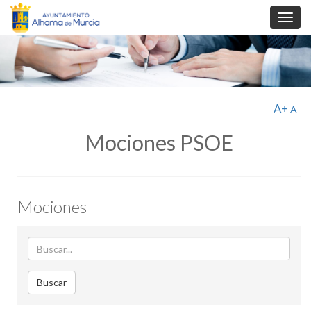
Toggl
navig
A+
A-
Mociones PSOE
Mociones
Buscar
Buscar