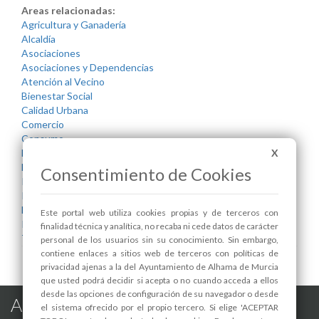
Areas relacionadas:
Agricultura y Ganadería
Alcaldía
Asociaciones
Asociaciones y Dependencias
Atención al Vecino
Bienestar Social
Calidad Urbana
Comercio
Consumo
Desarrollo Local y Empleo
X
Hostelería
Consentimiento de Cookies
Industria
Infraestructuras y Servicios Públicos
Medio Ambiente
Este portal web utiliza cookies propias y de terceros con
Participación Ciudadana
finalidad técnica y analítica, no recaba ni cede datos de carácter
Transparencia
personal de los usuarios sin su conocimiento. Sin embargo,
contiene enlaces a sitios web de terceros con políticas de
privacidad ajenas a la del Ayuntamiento de Alhama de Murcia
que usted podrá decidir si acepta o no cuando acceda a ellos
desde las opciones de configuración de su navegador o desde
Alhama de Murcia en las Redes
el sistema ofrecido por el propio tercero. Si elige 'ACEPTAR