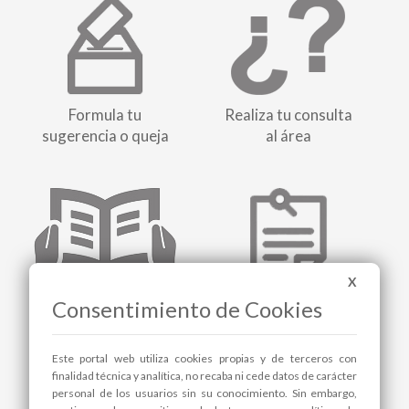
Formula tu
Realiza tu consulta
sugerencia o queja
al área
X
Suscríbete al
Consentimiento de Cookies
Tablón de anuncios
boletín de noticias
Este portal web utiliza cookies propias y de terceros con
finalidad técnica y analítica, no recaba ni cede datos de carácter
personal de los usuarios sin su conocimiento. Sin embargo,