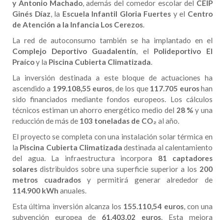
y Antonio Machado
, además del comedor escolar del
CEIP
Ginés Díaz
, la
Escuela Infantil Gloria Fuertes
y el
Centro
de Atención a la Infancia Los Cerezos
.
La red de autoconsumo también se ha implantado en el
Complejo Deportivo Guadalentín
, el
Polideportivo El
Praíco
y la
Piscina Cubierta Climatizada
.
La inversión destinada a este bloque de actuaciones ha
ascendido a
199.108,55 euros
, de los que
117.705 euros
han
sido financiados mediante fondos europeos. Los cálculos
técnicos estiman un ahorro energético medio del
28 %
y una
reducción de más de
103 toneladas de CO
₂
al año.
El proyecto se completa con una instalación solar térmica en
la
Piscina Cubierta Climatizada
destinada al calentamiento
del agua. La infraestructura incorpora
81 captadores
solares
distribuidos sobre una superficie superior a los
200
metros cuadrados
y permitirá generar alrededor de
114.900 kWh
anuales.
Esta última inversión alcanza los
155.110,54 euros
, con una
subvención europea de
61.403,02 euros
. Esta mejora