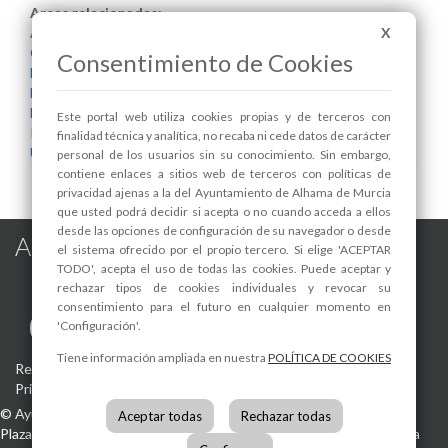
Areas relacionadas:
Alcaldía
X
Consumo
Consentimiento de Cookies
Dependencias
Deportes
Eficiencia Energética
Este portal web utiliza cookies propias y de terceros con
Infraestructuras y Servicios Públicos
finalidad técnica y analítica, no recaba ni cede datos de carácter
Urbanismo
personal de los usuarios sin su conocimiento. Sin embargo,
contiene enlaces a sitios web de terceros con políticas de
privacidad ajenas a la del Ayuntamiento de Alhama de Murcia
que usted podrá decidir si acepta o no cuando acceda a ellos
desde las opciones de configuración de su navegador o desde
Alhama de Murcia en las Redes
el sistema ofrecido por el propio tercero. Si elige 'ACEPTAR
TODO', acepta el uso de todas las cookies. Puede aceptar y
rechazar tipos de cookies individuales y revocar su
consentimiento para el futuro en cualquier momento en
'Configuración'.
Tiene información ampliada en nuestra
POLÍTICA DE COOKIES
Registro de actividades de tratamiento
-
Aviso Legal
-
Política de
Privacidad
-
Política de Cookies
©
Ayuntamiento de Alhama de Murcia
Aceptar todas
Rechazar todas
Plaza de la Constitución, 1
30840
Alhama de Murcia
(Murcia)
España