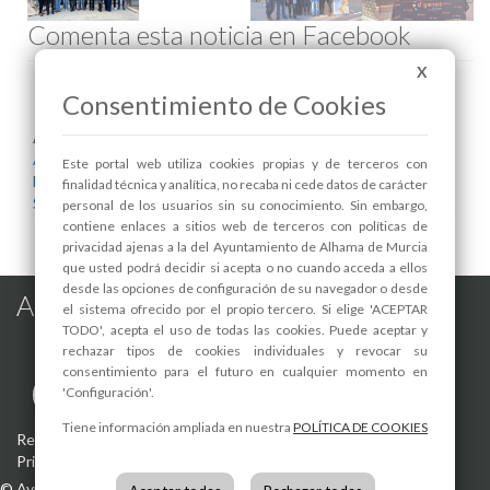
Comenta esta noticia en Facebook
X
Consentimiento de Cookies
Areas relacionadas:
Asociaciones
Este portal web utiliza cookies propias y de terceros con
Bienestar Social
finalidad técnica y analítica, no recaba ni cede datos de carácter
Salud
personal de los usuarios sin su conocimiento. Sin embargo,
contiene enlaces a sitios web de terceros con políticas de
privacidad ajenas a la del Ayuntamiento de Alhama de Murcia
que usted podrá decidir si acepta o no cuando acceda a ellos
desde las opciones de configuración de su navegador o desde
Alhama de Murcia en las Redes
el sistema ofrecido por el propio tercero. Si elige 'ACEPTAR
TODO', acepta el uso de todas las cookies. Puede aceptar y
rechazar tipos de cookies individuales y revocar su
consentimiento para el futuro en cualquier momento en
'Configuración'.
Tiene información ampliada en nuestra
POLÍTICA DE COOKIES
Registro de actividades de tratamiento
-
Aviso Legal
-
Política de
Privacidad
-
Política de Cookies
©
Ayuntamiento de Alhama de Murcia