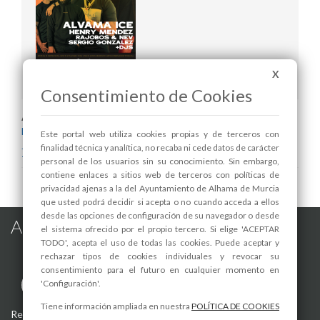
X
LONG WEEKEND FEST
Consentimiento de Cookies
Areas relacionadas:
Festejos
Este portal web utiliza cookies propias y de terceros con
Juventud
finalidad técnica y analítica, no recaba ni cede datos de carácter
Turismo
personal de los usuarios sin su conocimiento. Sin embargo,
contiene enlaces a sitios web de terceros con políticas de
privacidad ajenas a la del Ayuntamiento de Alhama de Murcia
que usted podrá decidir si acepta o no cuando acceda a ellos
desde las opciones de configuración de su navegador o desde
Alhama de Murcia en las Redes
el sistema ofrecido por el propio tercero. Si elige 'ACEPTAR
TODO', acepta el uso de todas las cookies. Puede aceptar y
rechazar tipos de cookies individuales y revocar su
consentimiento para el futuro en cualquier momento en
'Configuración'.
Tiene información ampliada en nuestra
POLÍTICA DE COOKIES
Registro de actividades de tratamiento
-
Aviso Legal
-
Política de