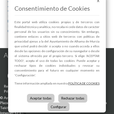
Alcaldía
X
Alhama Sostenible
Consentimiento de Cookies
Calidad Urbana
Infraestructuras y Servicios Públicos
Medio Ambiente
Este portal web utiliza cookies propias y de terceros con
Parques y Jardines
finalidad técnica y analítica, no recaba ni cede datos de carácter
Urbanismo
personal de los usuarios sin su conocimiento. Sin embargo,
contiene enlaces a sitios web de terceros con políticas de
privacidad ajenas a la del Ayuntamiento de Alhama de Murcia
que usted podrá decidir si acepta o no cuando acceda a ellos
desde las opciones de configuración de su navegador o desde
Alhama de Murcia en las Redes
el sistema ofrecido por el propio tercero. Si elige 'ACEPTAR
TODO', acepta el uso de todas las cookies. Puede aceptar y
rechazar tipos de cookies individuales y revocar su
consentimiento para el futuro en cualquier momento en
'Configuración'.
Tiene información ampliada en nuestra
POLÍTICA DE COOKIES
Registro de actividades de tratamiento
-
Aviso Legal
-
Política de
Privacidad
-
Política de Cookies
©
Ayuntamiento de Alhama de Murcia
Aceptar todas
Rechazar todas
Plaza de la Constitución, 1
30840
Alhama de Murcia
(Murcia)
España
Configurar
Teléfono:
968 630 000
info@alhamademurcia.es
Desarrolla:
Avatar
Internet S.L.L.