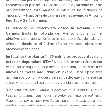
Espinosa
, y el jefe de servicio de Eulen S.A.,
Antonio Muñoz
,
han presentado esta mañana el inicio de los trabajos de
reposición y trasplante de palmeras en las
avenidas Antonio
Fuertes y Ginés Campos
.
La actuación se desarrollará
desde la avenida Ginés
Campos hasta la rotonda del Viento y Luna
, con el
objetivo de recuperar la imagen característica de esta vía
principal, donde en el último año se retiraron ejemplares
afectados por plagas.
En total, se
trasplantarán 35 palmeras procedentes de la
estación depuradora (EDAR)
, que debían ser retiradas por
encontrarse bajo una línea de media tensión, además de
tres
nuevas palmeras adquiridas en vivero
. Estos ejemplares
han pasado por un proceso de
repicado
, que fortalece sus
raíces y aumenta la tasa de supervivencia tras el trasplante.
“Con esta actuación vamos a devolver a la avenida Antonio
Fuertes la imagen que todos recordamos, llena de palmeras.
Apostamos por la conservación de nuestro arbolado y por una
gestión responsable que aprovecha los ejemplares que ya existen