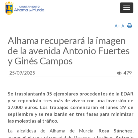
Toggl
navig
A+
A-
Alhama recuperará la imagen
de la avenida Antonio Fuertes
y Ginés Campos
25/09/2025
479
Se trasplantarán 35 ejemplares procedentes de la EDAR
y se repondrán tres más de vivero con una inversión de
37.000 euros. Los trabajos comenzarán el lunes 29 de
septiembre y se realizarán en tres fases para minimizar
las molestias al tráfico.
La alcaldesa de Alhama de Murcia,
Rosa Sánchez
,
acompañada por el concejal de Parques y Jardines,
Antonio