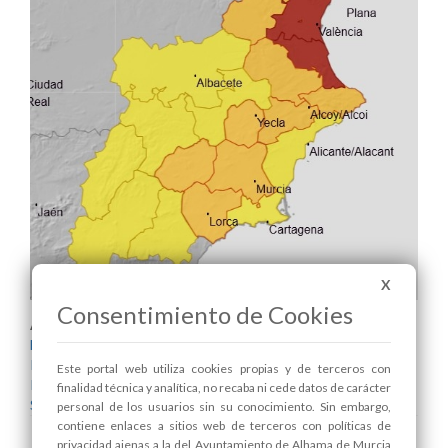
X
Consentimiento de Cookies
Areas relacionadas:
Medio Ambiente
Parques y Jardines
Este portal web utiliza cookies propias y de terceros con
Protección Civil
finalidad técnica y analítica, no recaba ni cede datos de carácter
Seguridad Ciudadana y Tráfico
personal de los usuarios sin su conocimiento. Sin embargo,
contiene enlaces a sitios web de terceros con políticas de
privacidad ajenas a la del Ayuntamiento de Alhama de Murcia