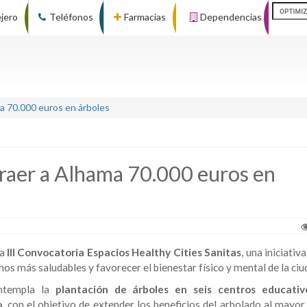
ejero
Teléfonos
Farmacias
Dependencias
a 70.000 euros en árboles
traer a Alhama 70.000 euros en
la
III Convocatoria Espacios Healthy Cities Sanitas
, una iniciativa
s más saludables y favorecer el bienestar físico y mental de la ciu
ontempla la
plantación de árboles en seis centros educativo
o
, con el objetivo de extender los beneficios del arbolado al mayo