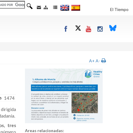
El Tiempo
A+
A-
1474
 dirigida
dadanía.
s, tres
Areas relacionadas:
r número