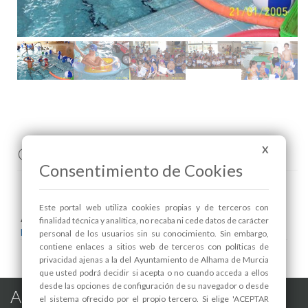
X
Comenta esta noticia en Facebook
Consentimiento de Cookies
Este portal web utiliza cookies propias y de terceros con
Areas relacionadas:
finalidad técnica y analítica, no recaba ni cede datos de carácter
Deportes
personal de los usuarios sin su conocimiento. Sin embargo,
contiene enlaces a sitios web de terceros con políticas de
privacidad ajenas a la del Ayuntamiento de Alhama de Murcia
que usted podrá decidir si acepta o no cuando acceda a ellos
desde las opciones de configuración de su navegador o desde
Alhama de Murcia en las Redes
el sistema ofrecido por el propio tercero. Si elige 'ACEPTAR