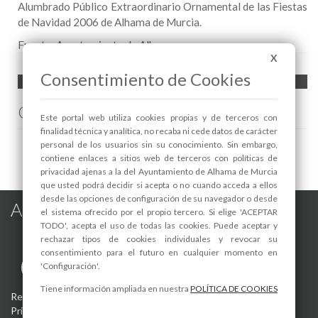
Alumbrado Público Extraordinario Ornamental de las Fiestas
de Navidad 2006 de Alhama de Murcia.
Fuente:
Ayuntamiento de Alhama
X
Consentimiento de Cookies
Comenta esta noticia en Facebook
Este portal web utiliza cookies propias y de terceros con
finalidad técnica y analítica, no recaba ni cede datos de carácter
personal de los usuarios sin su conocimiento. Sin embargo,
contiene enlaces a sitios web de terceros con políticas de
privacidad ajenas a la del Ayuntamiento de Alhama de Murcia
que usted podrá decidir si acepta o no cuando acceda a ellos
desde las opciones de configuración de su navegador o desde
Alhama de Murcia en las Redes
el sistema ofrecido por el propio tercero. Si elige 'ACEPTAR
TODO', acepta el uso de todas las cookies. Puede aceptar y
rechazar tipos de cookies individuales y revocar su
consentimiento para el futuro en cualquier momento en
'Configuración'.
Tiene información ampliada en nuestra
POLÍTICA DE COOKIES
Registro de actividades de tratamiento
-
Aviso Legal
-
Política de
Privacidad
-
Política de Cookies