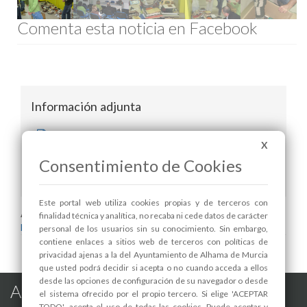
Comenta esta noticia en Facebook
Información adjunta
FICHA INSCRIPCIÓN VOLUNTARIOS
X
LUGARES DE UBICACIÓN DE CAJAS DEL
Consentimiento de Cookies
PROYECTO LIBRO
Este portal web utiliza cookies propias y de terceros con
Areas relacionadas:
finalidad técnica y analítica, no recaba ni cede datos de carácter
Medio Ambiente
personal de los usuarios sin su conocimiento. Sin embargo,
contiene enlaces a sitios web de terceros con políticas de
privacidad ajenas a la del Ayuntamiento de Alhama de Murcia
que usted podrá decidir si acepta o no cuando acceda a ellos
desde las opciones de configuración de su navegador o desde
Alhama de Murcia en las Redes
el sistema ofrecido por el propio tercero. Si elige 'ACEPTAR
TODO', acepta el uso de todas las cookies. Puede aceptar y