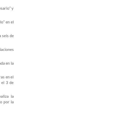
esario” y
o” en el
a seis de
iaciones
ada en la
ras en el
 el 3 de
aliza la
o por la