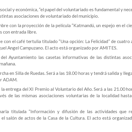
ón social y económica, “el papel del voluntariado es fundamental y nec
istintas asociaciones de voluntariado del municipio.
re con la proyección de la película “Katmandú, un espejo en el ciel
s con entrada libre.
 con el café tertulia titulado “Una opción: La Felicidad” de cuatro 
iguel Angel Campuzano. El acto está organizado por AMITES.
 del Ayuntamiento las casetas informativas de las distintas asoc
a mañana.
rcha en Silla de Ruedas. Será a las 18.00 horas y tendrá salida y lleg
por ADAM.
 la entrega del XI Premio al Voluntario del Año. Será a las 21.00 ho
vés de las mismas asociaciones voluntarias de la localidad hasta
harla titulada “Información y difusión de las actividades que re
el salón de actos de la Casa de la Cultura. El acto está organizad