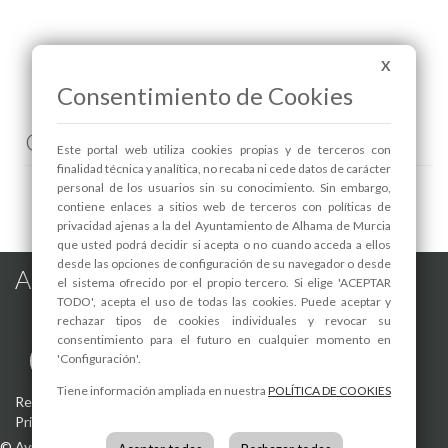
X
Consentimiento de Cookies
Pulsa sobre las fotos para verlas a mayor tamaño.
Comenta esta noticia en Facebook
Este portal web utiliza cookies propias y de terceros con
finalidad técnica y analítica, no recaba ni cede datos de carácter
personal de los usuarios sin su conocimiento. Sin embargo,
contiene enlaces a sitios web de terceros con políticas de
privacidad ajenas a la del Ayuntamiento de Alhama de Murcia
que usted podrá decidir si acepta o no cuando acceda a ellos
desde las opciones de configuración de su navegador o desde
Alhama de Murcia en las Redes
el sistema ofrecido por el propio tercero. Si elige 'ACEPTAR
TODO', acepta el uso de todas las cookies. Puede aceptar y
rechazar tipos de cookies individuales y revocar su
consentimiento para el futuro en cualquier momento en
'Configuración'.
Tiene información ampliada en nuestra
POLÍTICA DE COOKIES
Registro de actividades de tratamiento
-
Aviso Legal
-
Política de
Privacidad
-
Política de Cookies
©
Ayuntamiento de Alhama de Murcia