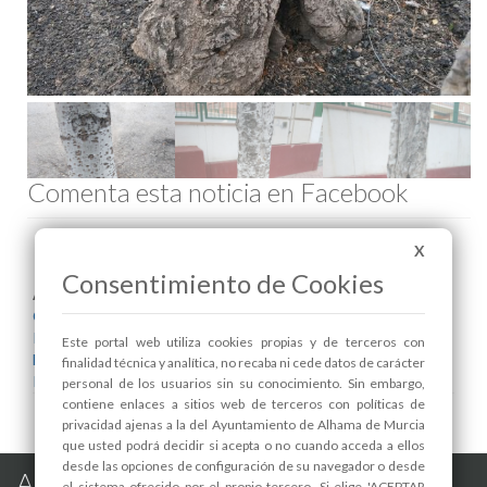
Comenta esta noticia en Facebook
X
Consentimiento de Cookies
Areas relacionadas:
Calidad Urbana
Infraestructuras y Servicios Públicos
Este portal web utiliza cookies propias y de terceros con
Medio Ambiente
finalidad técnica y analítica, no recaba ni cede datos de carácter
Parques y Jardines
personal de los usuarios sin su conocimiento. Sin embargo,
contiene enlaces a sitios web de terceros con políticas de
privacidad ajenas a la del Ayuntamiento de Alhama de Murcia
que usted podrá decidir si acepta o no cuando acceda a ellos
desde las opciones de configuración de su navegador o desde
Alhama de Murcia en las Redes
el sistema ofrecido por el propio tercero. Si elige 'ACEPTAR