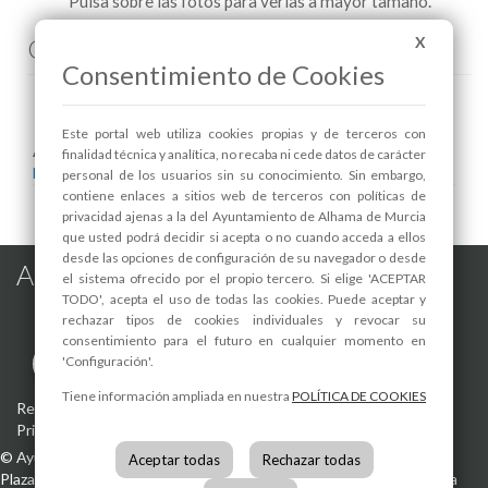
Pulsa sobre las fotos para verlas a mayor tamaño.
Comenta esta noticia en Facebook
X
Consentimiento de Cookies
Este portal web utiliza cookies propias y de terceros con
Areas relacionadas:
finalidad técnica y analítica, no recaba ni cede datos de carácter
Deportes
personal de los usuarios sin su conocimiento. Sin embargo,
contiene enlaces a sitios web de terceros con políticas de
privacidad ajenas a la del Ayuntamiento de Alhama de Murcia
que usted podrá decidir si acepta o no cuando acceda a ellos
desde las opciones de configuración de su navegador o desde
Alhama de Murcia en las Redes
el sistema ofrecido por el propio tercero. Si elige 'ACEPTAR
TODO', acepta el uso de todas las cookies. Puede aceptar y
rechazar tipos de cookies individuales y revocar su
consentimiento para el futuro en cualquier momento en
'Configuración'.
Tiene información ampliada en nuestra
POLÍTICA DE COOKIES
Registro de actividades de tratamiento
-
Aviso Legal
-
Política de
Privacidad
-
Política de Cookies
©
Ayuntamiento de Alhama de Murcia
Aceptar todas
Rechazar todas
Plaza de la Constitución, 1
30840
Alhama de Murcia
(Murcia)
España