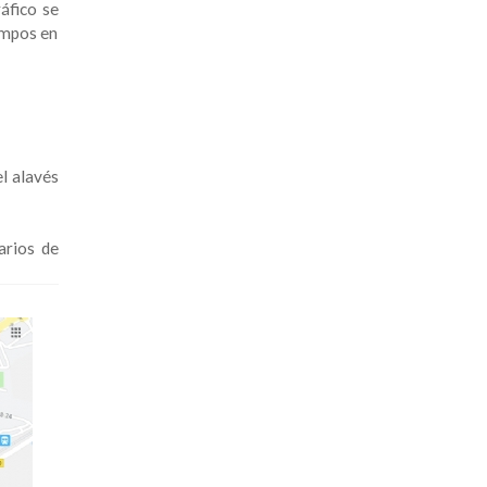
áfico se
ampos en
el alavés
arios de