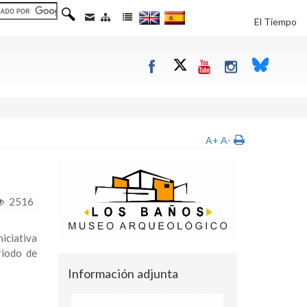
El Tiempo
A+
A-
2516
iciativa
riodo de
Información adjunta