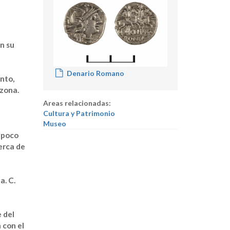
n su
Denario Romano
nto,
 zona.
Areas relacionadas:
Cultura y Patrimonio
Museo
mpoco
erca de
a. C.
 del
 con el