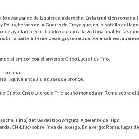
allo avanzando de izquierda a derecha. En la tradición romana, l
Pólux, héroes de la Guerra de Troya que, en la batalla del lago
jo que ayudaron en el bando romano a la victoria final. En las m
ía. En la parte inferior o exergo, separada por una linea, aparece
ando el emisor con el anverso: Cneo Lucretius Trio.
a romana.
a. Equivalente a diez ases de bronce.
 de Cristo. Cneo Lucrecio Trio acuñó moneda en Roma sobre el 1
ha. T(rio) detrás del tipo o figura. X delante del tipo.
erda. CN-L(uc) sobre línea de exergo. En exergo: Roma, lugar de