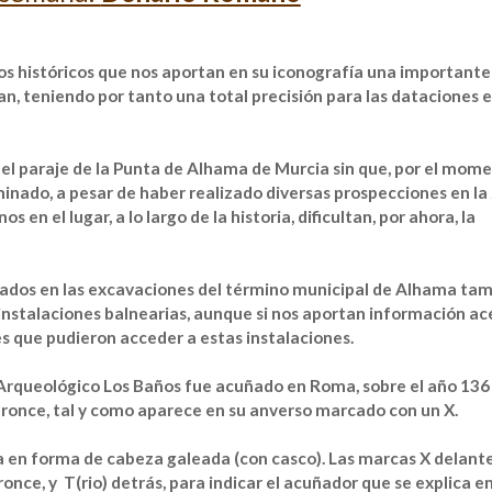
 históricos que nos aportan en su iconografía una importante
n, teniendo por tanto una total precisión para las dataciones e
 el paraje de la Punta de Alhama de Murcia sin que, por el mome
nado, a pesar de haber realizado diversas prospecciones en la
en el lugar, a lo largo de la historia, dificultan, por ahora, la
rados en las excavaciones del término municipal de Alhama ta
 instalaciones balnearias, aunque si nos aportan información ac
es que pudieron acceder a estas instalaciones.
 Arqueológico Los Baños fue acuñado en Roma, sobre el año 136 
bronce, tal y como aparece en su anverso marcado con un X.
a en forma de cabeza galeada (con casco). Las marcas X delante
ronce, y T(rio) detrás, para indicar el acuñador que se explica en