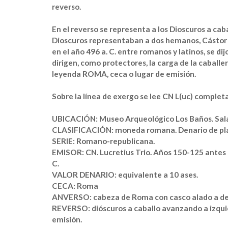
reverso.
En el reverso se representa a los Dioscuros a cab
Dioscuros representaban a dos hemanos, Cástor y 
en el año 496 a. C. entre romanos y latinos, se di
dirigen, como protectores, la carga de la caballer
leyenda ROMA, ceca o lugar de emisión.
Sobre la línea de exergo se lee CN L(uc) complet
UBICACIÓN:
Museo Arqueológico Los Baños. Sal
CLASIFICACIÓN:
moneda romana. Denario de plat
SERIE:
Romano-republicana.
EMISOR:
CN. Lucretius Trio. Años 150-125 antes
C.
VALOR DENARIO:
equivalente a 10 ases.
CECA:
Roma
ANVERSO:
cabeza de Roma con casco alado a derec
REVERSO:
dióscuros a caballo avanzando a izqui
emisión.