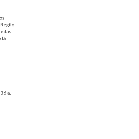
os
 Regilo
onedas
 la
36 a.