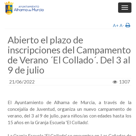
Toggl
navig
A+
A-
Abierto el plazo de
inscripciones del Campamento
de Verano ´El Collado´. Del 3 al
9 de julio
21/06/2022
1307
El Ayuntamiento de Alhama de Murcia, a través de la
concejalía de Juventud, organiza un nuevo campamento de
verano, del 3 al 9 de julio, para niños/as con edades hasta los
15 años en la Granja Escuela 'El Collado'.
La Granja Escuela 'El Collado' se encuentra en Las Cañadas de