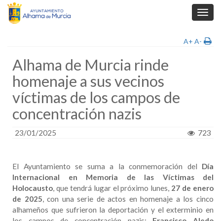
Toggl
navig
A+
A-
Alhama de Murcia rinde
homenaje a sus vecinos
víctimas de los campos de
concentración nazis
23/01/2025
723
El Ayuntamiento se suma a la conmemoración del
Día
Internacional en Memoria de las Víctimas del
Holocausto
, que tendrá lugar el próximo lunes,
27 de enero
de 2025
, con una serie de actos en homenaje a los cinco
alhameños que sufrieron la deportación y el exterminio en
los campos de concentración nazis:
Francisco Aledo