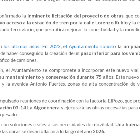
confirmado la
inminente licitación del proyecto de obras
, que c
vo acceso a la estación de tren
por la calle Lorenzo Rubio
y la 
razado ferroviario, que permitirá mejorar la conectividad y la movili
n los últimos años. En 2023, el Ayuntamiento solicitó
la
amplia
 de haber conseguido la creación de un
paso inferior para los vehí
ráfico de camiones.
ón, el Ayuntamiento se compromete a incorporar este nuevo vial 
 su
mantenimiento y conservación durante 75 años
. Este nuevo
lo y la avenida Antonio Fuertes, zonas de alta concentración de v
 impulsado reuniones de coordinación con la factoría ElPozo, que p
uación 03-14 La Algodonera
y ejecutará las obras necesarias para 
o pesado.
con soluciones reales a sus necesidades de movilidad.
Una buena 
e las obras se desarrollarán a lo largo del año
2026
.