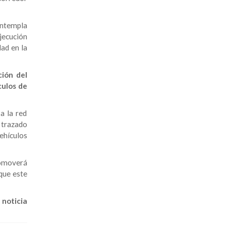
ontempla
ejecución
dad en la
ción del
culos de
a la red
 trazado
ehículos
romoverá
que este
noticia