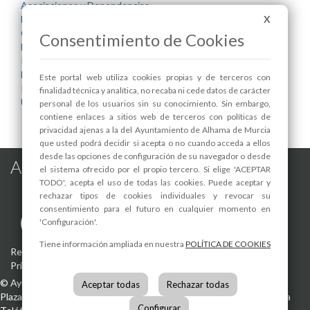
Asociaciones y Dependencias
X
Bienestar Social
Contratación Pública
Consentimiento de Cookies
Eficiencia Energética
Infraestructuras y Servicios Públicos
Mayores
Este portal web utiliza cookies propias y de terceros con
Parques y Jardines
finalidad técnica y analítica, no recaba ni cede datos de carácter
Urbanismo
personal de los usuarios sin su conocimiento. Sin embargo,
contiene enlaces a sitios web de terceros con políticas de
privacidad ajenas a la del Ayuntamiento de Alhama de Murcia
que usted podrá decidir si acepta o no cuando acceda a ellos
desde las opciones de configuración de su navegador o desde
Alhama de Murcia en las Redes
el sistema ofrecido por el propio tercero. Si elige 'ACEPTAR
TODO', acepta el uso de todas las cookies. Puede aceptar y
rechazar tipos de cookies individuales y revocar su
consentimiento para el futuro en cualquier momento en
'Configuración'.
Tiene información ampliada en nuestra
POLÍTICA DE COOKIES
Registro de actividades de tratamiento
-
Aviso Legal
-
Política de
Privacidad
-
Política de Cookies
©
Ayuntamiento de Alhama de Murcia
Aceptar todas
Rechazar todas
Plaza de la Constitución, 1
30840
Alhama de Murcia
(Murcia)
España
Configurar