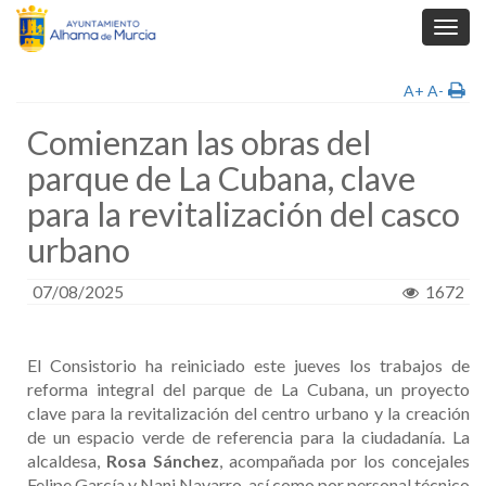
Toggl
navig
A+
A-
Comienzan las obras del
parque de La Cubana, clave
para la revitalización del casco
urbano
07/08/2025
1672
El Consistorio ha reiniciado este jueves los trabajos de
reforma integral del parque de La Cubana, un proyecto
clave para la revitalización del centro urbano y la creación
de un espacio verde de referencia para la ciudadanía. La
alcaldesa,
Rosa Sánchez
, acompañada por los concejales
Felipe García y Nani Navarro, así como por personal técnico