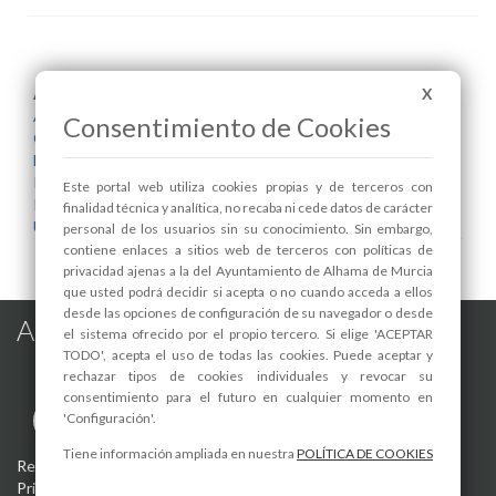
X
Areas relacionadas:
Alcaldía
Consentimiento de Cookies
Consumo
Eficiencia Energética
Infraestructuras y Servicios Públicos
Este portal web utiliza cookies propias y de terceros con
Pedanías
finalidad técnica y analítica, no recaba ni cede datos de carácter
Urbanismo
personal de los usuarios sin su conocimiento. Sin embargo,
contiene enlaces a sitios web de terceros con políticas de
privacidad ajenas a la del Ayuntamiento de Alhama de Murcia
que usted podrá decidir si acepta o no cuando acceda a ellos
desde las opciones de configuración de su navegador o desde
Alhama de Murcia en las Redes
el sistema ofrecido por el propio tercero. Si elige 'ACEPTAR
TODO', acepta el uso de todas las cookies. Puede aceptar y
rechazar tipos de cookies individuales y revocar su
consentimiento para el futuro en cualquier momento en
'Configuración'.
Tiene información ampliada en nuestra
POLÍTICA DE COOKIES
Registro de actividades de tratamiento
-
Aviso Legal
-
Política de
Privacidad
-
Política de Cookies