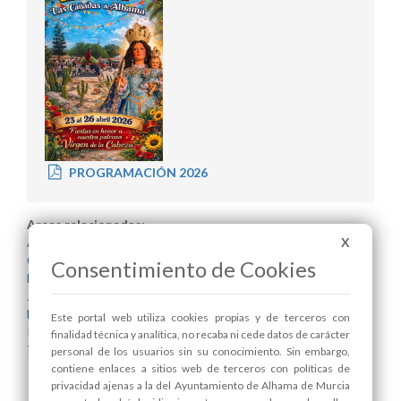
PROGRAMACIÓN 2026
Areas relacionadas:
X
Alcaldía
Cultura y Patrimonio
Consentimiento de Cookies
Festejos
Juventud
Mayores
Este portal web utiliza cookies propias y de terceros con
Pedanías
finalidad técnica y analítica, no recaba ni cede datos de carácter
Turismo
personal de los usuarios sin su conocimiento. Sin embargo,
contiene enlaces a sitios web de terceros con políticas de
privacidad ajenas a la del Ayuntamiento de Alhama de Murcia