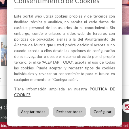
Consentimiento de Cookies
Este portal web utiliza cookies propias y de terceros con
finalidad técnica y analítica, no recaba ni cede datos de
carácter personal de los usuarios sin su conocimiento. Sin
embargo, contiene enlaces a sitios web de terceros con
políticas de privacidad ajenas a la del Ayuntamiento de
Alhama de Murcia que usted podrá decidir si acepta o no
cuando acceda a ellos desde las opciones de configuración
de su navegador o desde el sistema ofrecido por el propio
tercero. Si elige 'ACEPTAR TODO', acepta el uso de todas
las cookies. Puede aceptar y rechazar tipos de cookies
individuales y revocar su consentimiento para el futuro en
k
cualquier momento en 'Configuración'.
Tiene información ampliada en nuestra
POLÍTICA DE
COOKIES
 de Murcia en las Redes
Aceptar todas
Rechazar todas
Configurar
acidad
-
Política de Cookies
ción, 1
30840
Alhama de Murcia
(Murcia)
España
Teléfono:
968 630 000
in