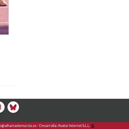
fo@alhamademurcia.es
Desarrolla:
Avatar Internet S.L.L.