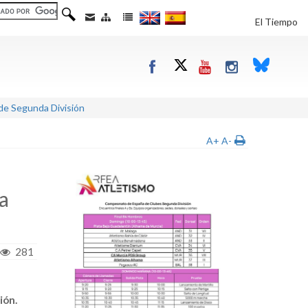
El Tiempo
 de Segunda División
A+
A-
a
281
ión.