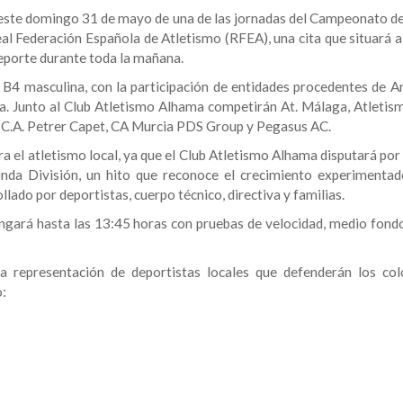
 este domingo 31 de mayo de una de las jornadas del Campeonato d
al Federación Española de Atletismo (RFEA), una cita que situará 
deporte durante toda la mañana.
 B4 masculina, con la participación de entidades procedentes de An
a. Junto al Club Atletismo Alhama competirán At. Málaga, Atletis
, C.A. Petrer Capet, CA Murcia PDS Group y Pegasus AC.
ra el atletismo local, ya que el Club Atletismo Alhama disputará po
da División, un hito que reconoce el crecimiento experimentad
llado por deportistas, cuerpo técnico, directiva y familias.
ngará hasta las 13:45 horas con pruebas de velocidad, medio fondo
 representación de deportistas locales que defenderán los col
o: