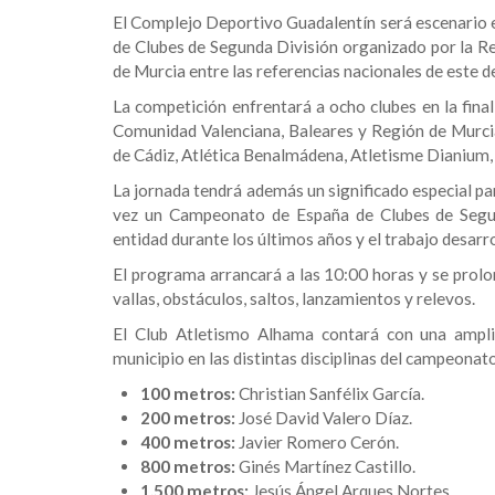
El Complejo Deportivo Guadalentín será escenario
de Clubes de Segunda División organizado por la Re
de Murcia entre las referencias nacionales de este 
La competición enfrentará a ocho clubes en la final
Comunidad Valenciana, Baleares y Región de Murci
de Cádiz, Atlética Benalmádena, Atletisme Dianium
La jornada tendrá además un significado especial pa
vez un Campeonato de España de Clubes de Segun
entidad durante los últimos años y el trabajo desarro
El programa arrancará a las 10:00 horas y se prolo
vallas, obstáculos, saltos, lanzamientos y relevos.
El Club Atletismo Alhama contará con una amplia
municipio en las distintas disciplinas del campeonat
100 metros:
Christian Sanfélix García.
200 metros:
José David Valero Díaz.
400 metros:
Javier Romero Cerón.
800 metros:
Ginés Martínez Castillo.
1.500 metros:
Jesús Ángel Arques Nortes.