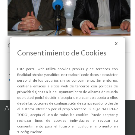
Comenta esta noticia en Facebook
X
Consentimiento de Cookies
Este portal web utiliza cookies propias y de terceros con
Areas relacionadas:
finalidad técnica y analítica, no recaba ni cede datos de carácter
Consumo
personal de los usuarios sin su conocimiento. Sin embargo,
contiene enlaces a sitios web de terceros con políticas de
privacidad ajenas a la del Ayuntamiento de Alhama de Murcia
que usted podrá decidir si acepta o no cuando acceda a ellos
desde las opciones de configuración de su navegador o desde
Alhama de Murcia en las Redes
el sistema ofrecido por el propio tercero. Si elige 'ACEPTAR
TODO', acepta el uso de todas las cookies. Puede aceptar y
rechazar tipos de cookies individuales y revocar su
consentimiento para el futuro en cualquier momento en
'Configuración'.