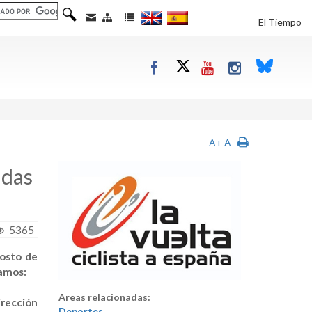
El Tiempo
A+
A-
idas
5365
osto de
mamos:
Areas relacionadas:
irección
Deportes