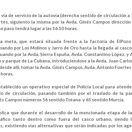
 vía de servicio de la autovía (derecha sentido de circulación a
ertes, siguiento la misma por la Avda. Ginés Campos direcció
o paso tendrá lugar a las
16.10 horas.
 la meta, que estará situada frente a la factoría de ElPozo
sando por Los Molinos y Jarro de Oro hasta la llegada al casc
nuando por la Avda. Sierra Espuña, Avda. Constantino López, y 
y parque de La Cubana, introduciendose a la Avda. Juan Carlos 
desde allí, tomar la Avda. Ginés Campos, Avda. Antonio Fuertes
 horas.
ablecido un operativo especial de Policía Local para atende
o de circulación, pasando también por el traslado de la pa
inés Campos números 56 sentido Totana y 65 sentido Murcia.
blica que durante el desarrollo de la mencionada etapa de l
tráfico tanto dentro como fuera del casco urbano, siendo 
as, existiendo vías alternativas que serán indicadas por los ag