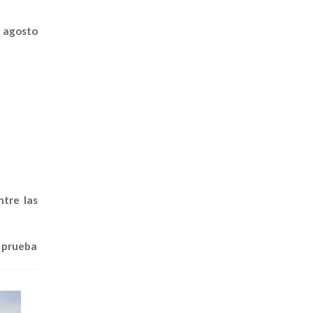
e agosto
ntre las
a prueba