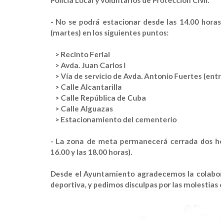
Policía Local y voluntarios de Protección Civil.
-
No se podrá estacionar
desde las 14.00 horas 
(martes) en los siguientes puntos:
> Recinto Ferial
> Avda. Juan Carlos I
> Vía de servicio de Avda. Antonio Fuertes (ent
> Calle Alcantarilla
> Calle República de Cuba
> Calle Alguazas
> Estacionamiento del cementerio
- La
zona de meta
permanecerá cerrada dos hor
16.00 y las 18.00 horas).
Desde el Ayuntamiento agradecemos la colabora
deportiva, y pedimos disculpas por las molestias