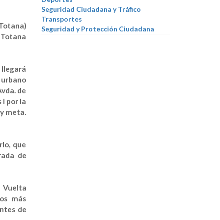
Seguridad Ciudadana y Tráfico
Transportes
 Totana)
Seguridad y Protección Ciudadana
n Totana
 llegará
o urbano
Avda. de
I por la
 y meta.
rlo, que
rada de
a Vuelta
los más
entes de