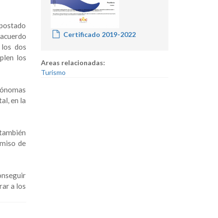
apostado
Certificado 2019-2022
e acuerdo
 los dos
plen los
Areas relacionadas:
Turismo
utónomas
al, en la
 también
omiso de
onseguir
rar a los