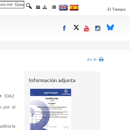
El Tiempo
A+
A-
Información adjunta
1062
o por el
auditoría