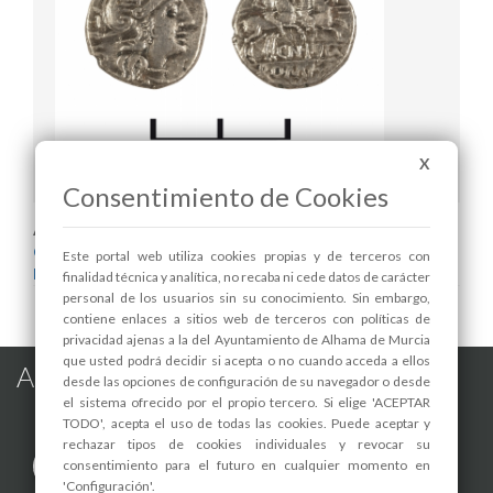
X
Denario Romano
Consentimiento de Cookies
Areas relacionadas:
Cultura y Patrimonio
Este portal web utiliza cookies propias y de terceros con
Museo
finalidad técnica y analítica, no recaba ni cede datos de carácter
personal de los usuarios sin su conocimiento. Sin embargo,
contiene enlaces a sitios web de terceros con políticas de
privacidad ajenas a la del Ayuntamiento de Alhama de Murcia
que usted podrá decidir si acepta o no cuando acceda a ellos
Alhama de Murcia en las Redes
desde las opciones de configuración de su navegador o desde
el sistema ofrecido por el propio tercero. Si elige 'ACEPTAR
TODO', acepta el uso de todas las cookies. Puede aceptar y
rechazar tipos de cookies individuales y revocar su
consentimiento para el futuro en cualquier momento en
'Configuración'.