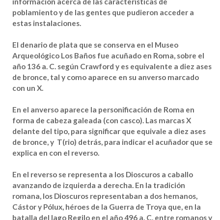
información acerca de las características de
poblamiento y de las gentes que pudieron acceder a
estas instalaciones.
El denario de plata que se conserva en el Museo
Arqueológico Los Baños fue acuñado en Roma, sobre el
año 136 a. C. según Crawford y es equivalente a diez ases
de bronce, tal y como aparece en su anverso marcado
con un X.
En el anverso aparece la personificación de Roma en
forma de cabeza galeada (con casco). Las marcas X
delante del tipo, para significar que equivale a diez ases
de bronce, y T(rio) detrás, para indicar el acuñador que se
explica en con el reverso.
En el reverso se representa a los Dioscuros a caballo
avanzando de izquierda a derecha. En la tradición
romana, los Dioscuros representaban a dos hemanos,
Cástor y Pólux, héroes de la Guerra de Troya que, en la
batalla del lago Regilo en el año 496 a. C. entre romanos y