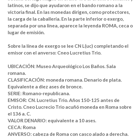
latinos, se dijo que ayudaron en el bando romano a la
victoria final. En las monedas dirigen, como protectores,
la carga de la caballería. En la parte inferior o exergo,
separada por una linea, aparece la leyenda ROMA, ceca o
lugar de emisión.
Sobre la línea de exergo se lee CN L(uc) completando el
emisor con el anverso: Cneo Lucretius Trio.
UBICACIÓN:
Museo Arqueológico Los Baños. Sala
romana.
CLASIFICACIÓN:
moneda romana. Denario de plata.
Equivalente a diez ases de bronce.
SERIE:
Romano-republicana.
EMISOR:
CN. Lucretius Trio. Años 150-125 antes de
Cristo. Cneo Lucrecio Trio acuñó moneda en Roma sobre
el 136 a. C.
VALOR DENARIO:
equivalente a 10 ases.
CECA:
Roma
ANVERSO:
cabeza de Roma con casco alado a derecha.