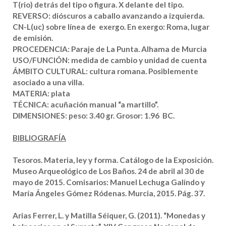
T(rio) detrás del tipo o figura. X delante del tipo.
REVERSO:
dióscuros a caballo avanzando a izquierda.
CN-L(uc) sobre línea de exergo. En exergo: Roma, lugar
de emisión.
PROCEDENCIA:
Paraje de La Punta. Alhama de Murcia
USO/FUNCIÓN:
medida de cambio y unidad de cuenta
ÁMBITO CULTURAL:
cultura romana. Posiblemente
asociado a una villa.
MATERIA:
plata
TÉCNICA:
acuñación manual “a martillo”.
DIMENSIONES:
peso: 3.40 gr. Grosor: 1.96 BC.
BIBLIOGRAFÍA
Tesoros. Materia, ley y forma. Catálogo de la Exposición.
Museo Arqueológico de Los Baños. 24 de abril al 30 de
mayo de 2015. Comisarios: Manuel Lechuga Galindo y
María Ángeles Gómez Ródenas. Murcia, 2015. Pág. 37.
Arias Ferrer, L. y Matilla Séiquer, G. (2011). “Monedas y