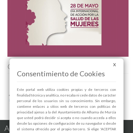
Comenta esta noticia en Facebook
X
Consentimiento de Cookies
Este portal web utiliza cookies propias y de terceros con
Areas relacionadas:
finalidad técnica y analítica, no recaba ni cede datos de carácter
Igualdad
personal de los usuarios sin su conocimiento. Sin embargo,
contiene enlaces a sitios web de terceros con políticas de
privacidad ajenas a la del Ayuntamiento de Alhama de Murcia
que usted podrá decidir si acepta o no cuando acceda a ellos
desde las opciones de configuración de su navegador o desde
Alhama de Murcia en las Redes
el sistema ofrecido por el propio tercero. Si elige 'ACEPTAR