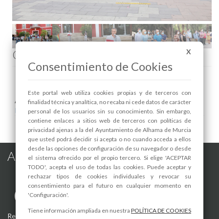
Comenta esta noticia en Facebook
X
Consentimiento de Cookies
Este portal web utiliza cookies propias y de terceros con
Areas relacionadas:
finalidad técnica y analítica, no recaba ni cede datos de carácter
Igualdad
personal de los usuarios sin su conocimiento. Sin embargo,
contiene enlaces a sitios web de terceros con políticas de
privacidad ajenas a la del Ayuntamiento de Alhama de Murcia
que usted podrá decidir si acepta o no cuando acceda a ellos
desde las opciones de configuración de su navegador o desde
Alhama de Murcia en las Redes
el sistema ofrecido por el propio tercero. Si elige 'ACEPTAR
TODO', acepta el uso de todas las cookies. Puede aceptar y
rechazar tipos de cookies individuales y revocar su
consentimiento para el futuro en cualquier momento en
'Configuración'.
Tiene información ampliada en nuestra
POLÍTICA DE COOKIES
Registro de actividades de tratamiento
-
Aviso Legal
-
Política de