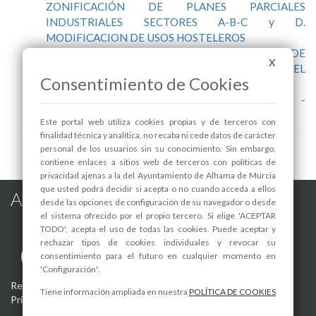
ZONIFICACIÓN DE PLANES PARCIALES
INDUSTRIALES SECTORES A-B-C y D.
MODIFICACION DE USOS HOSTELEROS
COPIA DE NORMATIVA VIGENTE Y PLANO DE
X
ZONIFICACIÓN DE PLAN PARCIAL INDUSTRIAL EL
Consentimiento de Cookies
VALLE LAS SALINAS
PLAN PARCIAL INDUSTRIAL EL VALLE -
MODIFICACIÓN Nº. 3
Este portal web utiliza cookies propias y de terceros con
finalidad técnica y analítica, no recaba ni cede datos de carácter
personal de los usuarios sin su conocimiento. Sin embargo,
contiene enlaces a sitios web de terceros con políticas de
privacidad ajenas a la del Ayuntamiento de Alhama de Murcia
que usted podrá decidir si acepta o no cuando acceda a ellos
Alhama de Murcia en las Redes
desde las opciones de configuración de su navegador o desde
el sistema ofrecido por el propio tercero. Si elige 'ACEPTAR
TODO', acepta el uso de todas las cookies. Puede aceptar y
rechazar tipos de cookies individuales y revocar su
consentimiento para el futuro en cualquier momento en
'Configuración'.
Registro de actividades de tratamiento
-
Aviso Legal
-
Política de
Tiene información ampliada en nuestra
POLÍTICA DE COOKIES
Privacidad
-
Política de Cookies