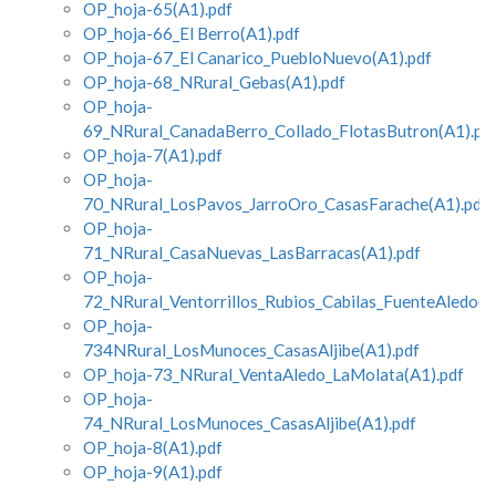
OP_hoja-65(A1).pdf
OP_hoja-66_El Berro(A1).pdf
OP_hoja-67_El Canarico_PuebloNuevo(A1).pdf
OP_hoja-68_NRural_Gebas(A1).pdf
OP_hoja-
69_NRural_CanadaBerro_Collado_FlotasButron(A1).pd
OP_hoja-7(A1).pdf
OP_hoja-
70_NRural_LosPavos_JarroOro_CasasFarache(A1).pdf
OP_hoja-
71_NRural_CasaNuevas_LasBarracas(A1).pdf
OP_hoja-
72_NRural_Ventorrillos_Rubios_Cabilas_FuenteAledo(A
OP_hoja-
734NRural_LosMunoces_CasasAljibe(A1).pdf
OP_hoja-73_NRural_VentaAledo_LaMolata(A1).pdf
OP_hoja-
74_NRural_LosMunoces_CasasAljibe(A1).pdf
OP_hoja-8(A1).pdf
OP_hoja-9(A1).pdf