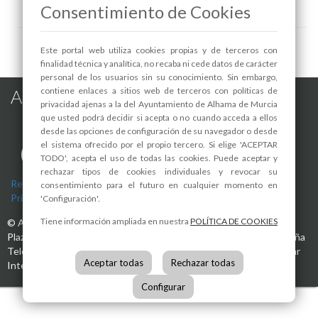
Consentimiento de Cookies
Este portal web utiliza cookies propias y de terceros con
finalidad técnica y analítica, no recaba ni cede datos de carácter
personal de los usuarios sin su conocimiento. Sin embargo,
contiene enlaces a sitios web de terceros con políticas de
Alhama de Murcia en las Redes
privacidad ajenas a la del Ayuntamiento de Alhama de Murcia
que usted podrá decidir si acepta o no cuando acceda a ellos
desde las opciones de configuración de su navegador o desde
el sistema ofrecido por el propio tercero. Si elige 'ACEPTAR
TODO', acepta el uso de todas las cookies. Puede aceptar y
rechazar tipos de cookies individuales y revocar su
Registro de actividades de tratamiento
-
Aviso Legal
-
Política de
consentimiento para el futuro en cualquier momento en
Privacidad
-
Política de Cookies
'Configuración'.
Tiene información ampliada en nuestra
POLÍTICA DE COOKIES
©
Ayuntamiento de Alhama de Murcia
Plaza de la Constitución, 1
30840
Alhama de Murcia
(Murcia)
España
Teléfono:
968 630 000
info@alhamademurcia.es
Desarrolla:
Avatar
Aceptar todas
Rechazar todas
Internet S.L.L.
Configurar