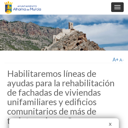
Toggl
navig
A+
A-
Habilitaremos líneas de
ayudas para la rehabilitación
de fachadas de viviendas
unifamiliares y edificios
comunitarios de más de
treinta y cinco años.
X