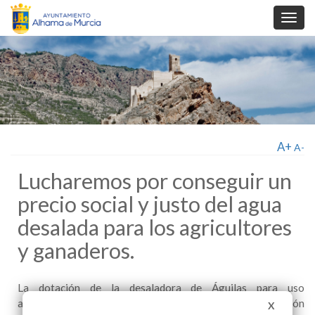
Toggl
navig
A+
A-
Lucharemos por conseguir un
precio social y justo del agua
desalada para los agricultores
y ganaderos.
La dotación de la desaladora de Águilas para uso
agropecuario ya es una realidad y está pendiente la concesión
X