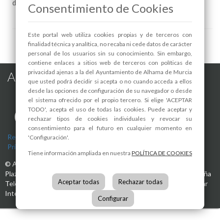
de las peticiones realizadas a Valdentisco y Torrevieja.
Consentimiento de Cookies
Este portal web utiliza cookies propias y de terceros con
finalidad técnica y analítica, no recaba ni cede datos de carácter
personal de los usuarios sin su conocimiento. Sin embargo,
contiene enlaces a sitios web de terceros con políticas de
privacidad ajenas a la del Ayuntamiento de Alhama de Murcia
Alhama de Murcia en las Redes
que usted podrá decidir si acepta o no cuando acceda a ellos
desde las opciones de configuración de su navegador o desde
el sistema ofrecido por el propio tercero. Si elige 'ACEPTAR
TODO', acepta el uso de todas las cookies. Puede aceptar y
rechazar tipos de cookies individuales y revocar su
consentimiento para el futuro en cualquier momento en
Registro de actividades de tratamiento
-
Aviso Legal
-
Política de
'Configuración'.
Privacidad
-
Política de Cookies
Tiene información ampliada en nuestra
POLÍTICA DE COOKIES
©
Ayuntamiento de Alhama de Murcia
Plaza de la Constitución, 1
30840
Alhama de Murcia
(Murcia)
España
Aceptar todas
Rechazar todas
Teléfono:
968 630 000
info@alhamademurcia.es
Desarrolla:
Avatar
Internet S.L.L.
Configurar