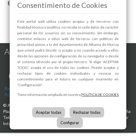
en la Casa de las Menas.
Consentimiento de Cookies
Este portal web utiliza cookies propias y de terceros con
finalidad técnica y analítica, no recaba ni cede datos de carácter
personal de los usuarios sin su conocimiento. Sin embargo,
contiene enlaces a sitios web de terceros con políticas de
privacidad ajenas a la del Ayuntamiento de Alhama de Murcia
Alhama de Murcia en las Redes
que usted podrá decidir si acepta o no cuando acceda a ellos
desde las opciones de configuración de su navegador o desde
el sistema ofrecido por el propio tercero. Si elige 'ACEPTAR
TODO', acepta el uso de todas las cookies. Puede aceptar y
rechazar tipos de cookies individuales y revocar su
consentimiento para el futuro en cualquier momento en
'Configuración'.
Registro de actividades de tratamiento
-
Aviso Legal
-
Política de
Privacidad
-
Política de Cookies
Tiene información ampliada en nuestra
POLÍTICA DE COOKIES
©
Ayuntamiento de Alhama de Murcia
Plaza de la Constitución, 1
30840
Alhama de Murcia
(Murcia)
España
Aceptar todas
Rechazar todas
Teléfono:
968 630 000
info@alhamademurcia.es
Desarrolla:
Avatar
Configurar
Internet S.L.L.