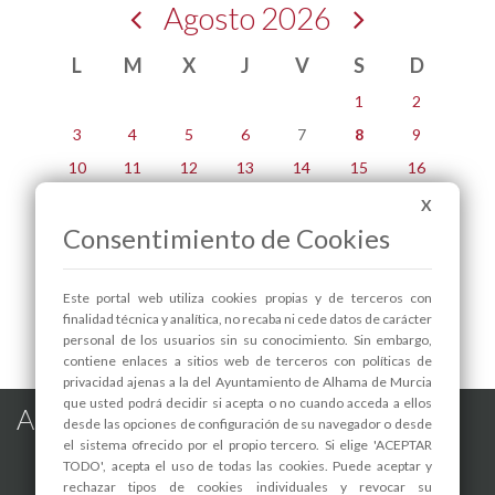
Agosto 2026
L
M
X
J
V
S
D
1
2
3
4
5
6
7
8
9
10
11
12
13
14
15
16
17
18
19
20
21
22
23
X
Consentimiento de Cookies
24
25
26
27
28
29
30
31
Este portal web utiliza cookies propias y de terceros con
Sábado, 8 de agosto
finalidad técnica y analítica, no recaba ni cede datos de carácter
personal de los usuarios sin su conocimiento. Sin embargo,
contiene enlaces a sitios web de terceros con políticas de
privacidad ajenas a la del Ayuntamiento de Alhama de Murcia
que usted podrá decidir si acepta o no cuando acceda a ellos
Alhama de Murcia en las Redes
desde las opciones de configuración de su navegador o desde
el sistema ofrecido por el propio tercero. Si elige 'ACEPTAR
TODO', acepta el uso de todas las cookies. Puede aceptar y
rechazar tipos de cookies individuales y revocar su