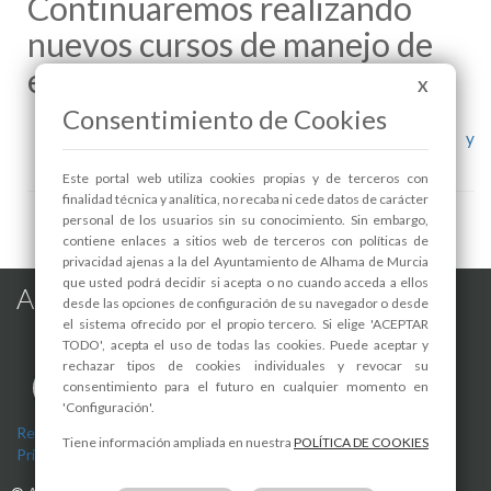
Continuaremos realizando
nuevos cursos de manejo de
estos aparatos.
X
Consentimiento de Cookies
Nuevo curso sobre reanimación cardiopulmonar y
manejo de desfibriladores
Este portal web utiliza cookies propias y de terceros con
finalidad técnica y analítica, no recaba ni cede datos de carácter
personal de los usuarios sin su conocimiento. Sin embargo,
contiene enlaces a sitios web de terceros con políticas de
privacidad ajenas a la del Ayuntamiento de Alhama de Murcia
que usted podrá decidir si acepta o no cuando acceda a ellos
Alhama de Murcia en las Redes
desde las opciones de configuración de su navegador o desde
el sistema ofrecido por el propio tercero. Si elige 'ACEPTAR
TODO', acepta el uso de todas las cookies. Puede aceptar y
rechazar tipos de cookies individuales y revocar su
consentimiento para el futuro en cualquier momento en
'Configuración'.
Registro de actividades de tratamiento
-
Aviso Legal
-
Política de
Tiene información ampliada en nuestra
POLÍTICA DE COOKIES
Privacidad
-
Política de Cookies