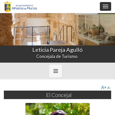
Toggl
navig
Leticia Pareja Agulló
Concejala de Turismo
Toggle
navigation
A+
A-
El Concejal