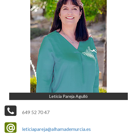
Leticia Pareja Agulló
649 52 70 47
leticiapareja@alhamademurcia.es